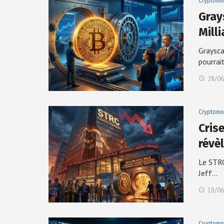
Cryptomo
Gray
Mill
Graysca
pourrai
28/06
Cryptomo
Cris
révè
Le STRC
Jeff…
18/06
Cryptomo