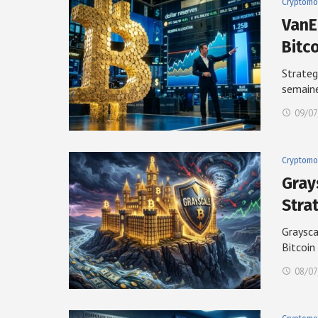
Cryptomo
VanE
Bitc
Strateg
semain
09/07
Cryptomo
Gray
Stra
Graysca
Bitcoin
08/07