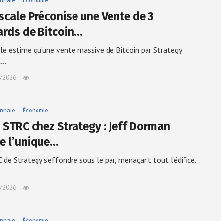
nnaie
Économie
scale Préconise une Vente de 3
iards de Bitcoin…
le estime qu’une vente massive de Bitcoin par Strategy
t…
/2026
nnaie
Économie
e STRC chez Strategy : Jeff Dorman
le l’unique…
 de Strategy s’effondre sous le par, menaçant tout l’édifice.
/2026
nnaie
Économie