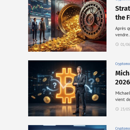
Stra
the 
Après q
vendre
01/06
Cryptomo
Mich
2026
Michael
vient d
23/05
Cryptomo