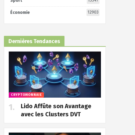
15347
Sport
12903
Économie
Dernières Tendances
CRYPTOMONNAIE
Lido Affûte son Avantage
avec les Clusters DVT