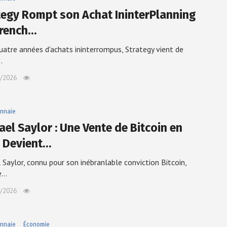
tegy Rompt son Achat IninterPlanning
French…
uatre années d'achats ininterrompus, Strategy vient de
…
/2026
nnaie
ael Saylor : Une Vente de Bitcoin en
 Devient…
 Saylor, connu pour son inébranlable conviction Bitcoin,
e…
/2026
nnaie
Économie