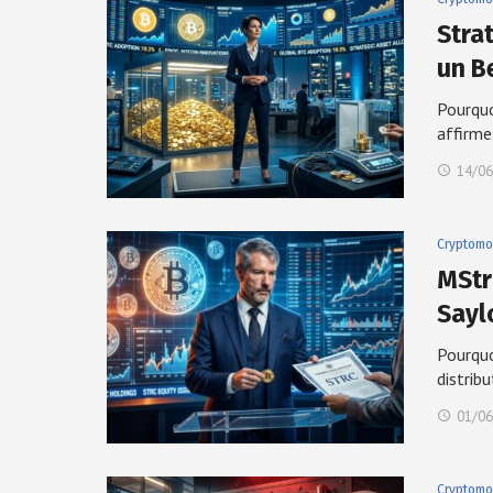
Strat
un B
Pourquo
affirm
14/06
Cryptomo
MStr
Sayl
Pourquo
distrib
01/06
Cryptomo