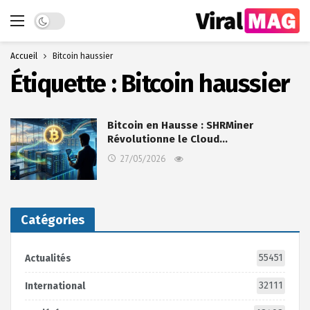
Dark mode
Accueil
Bitcoin haussier
Étiquette :
Bitcoin haussier
Bitcoin en Hausse : SHRMiner
Révolutionne le Cloud…
27/05/2026
Catégories
55451
Actualités
32111
International