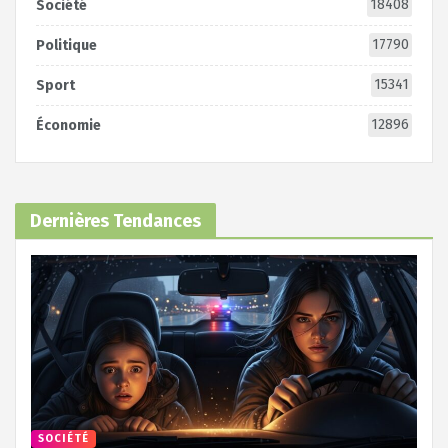
18408
Société
17790
Politique
15341
Sport
12896
Économie
Dernières Tendances
SOCIÉTÉ