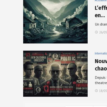
Actualité
L’ef
en…
Un dram
26/05
Internati
Nouv
cha
Depuis 
theatr
18/05