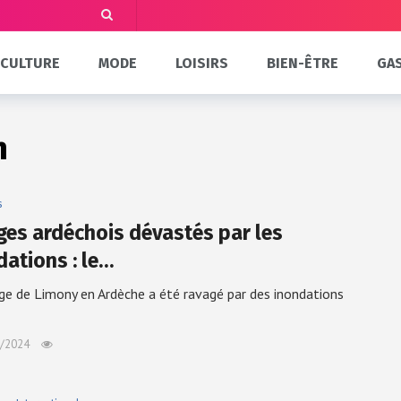
CULTURE
MODE
LOISIRS
BIEN-ÊTRE
GA
n
s
ages ardéchois dévastés par les
dations : le…
age de Limony en Ardèche a été ravagé par des inondations
/2024