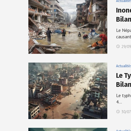
Actualité
Inon
Bila
Le Népa
causan
29/09
Actualité
Le T
Bila
Le typh
4…
30/07