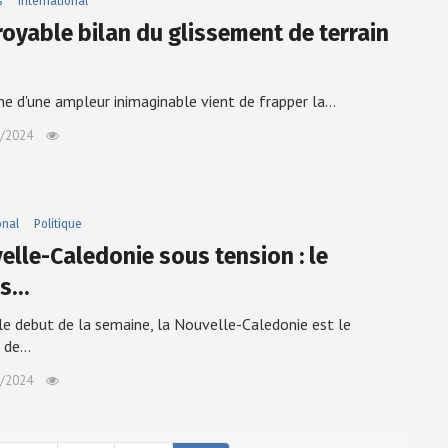
s
International
froyable bilan du glissement de terrain
e d'une ampleur inimaginable vient de frapper la…
/2024
onal
Politique
elle-Caledonie sous tension : le
os…
le debut de la semaine, la Nouvelle-Caledonie est le
e de…
/2024