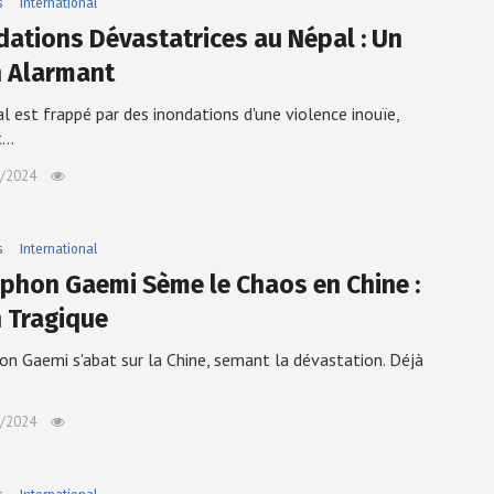
s
International
dations Dévastatrices au Népal : Un
n Alarmant
l est frappé par des inondations d'une violence inouïe,
t…
/2024
s
International
yphon Gaemi Sème le Chaos en Chine :
n Tragique
on Gaemi s'abat sur la Chine, semant la dévastation. Déjà
/2024