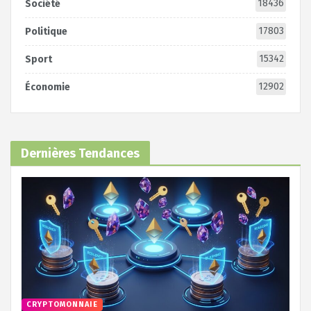
18436
Société
17803
Politique
15342
Sport
12902
Économie
Dernières Tendances
CRYPTOMONNAIE