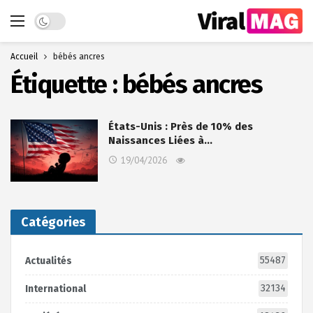
Dark mode
Accueil
bébés ancres
Étiquette :
bébés ancres
États-Unis : Près de 10% des
Naissances Liées à…
19/04/2026
Catégories
55487
Actualités
32134
International