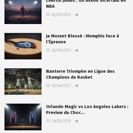
LeBron James : Un Avenir Incertain en
NBA
01/05/2025
Ja Morant Blessé : Memphis Face à
l’Épreuve
26/04/2025
Nanterre Triomphe en Ligue des
Champions de Basket
16/04/2025
Orlando Magic vs Los Angeles Lakers :
Preview du Choc…
24/03/2025