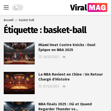
Dark mode
Accueil
basket-ball
Étiquette :
basket-ball
Miami Heat Contre Knicks : Duel
Épique en NBA 2025
26/10/2025
La NBA Revient en Chine : Un Retour
Chargé d’Histoire
07/10/2025
NBA Finals 2025 : Où et Quand
Regarder Thunder vs…