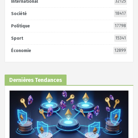
32125
International
18417
Société
17798
Politique
15341
Sport
12899
Économie
Dernières Tendances