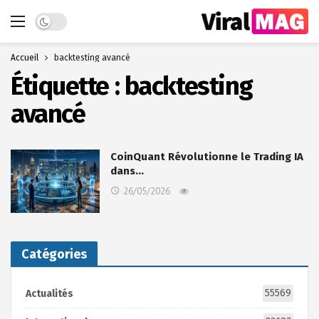
Dark mode
Accueil
backtesting avancé
Étiquette :
backtesting
avancé
CoinQuant Révolutionne le Trading IA
dans…
26/05/2026
Catégories
55569
Actualités