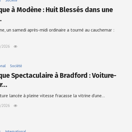
s
Société
que à Modène : Huit Blessés dans une
…
e, un samedi après-midi ordinaire a tourné au cauchemar :
/2026
onal
Société
que Spectaculaire à Bradford : Voiture-
er…
ture lancée à pleine vitesse fracasse la vitrine d'une…
/2026
s
International