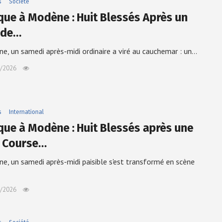
s
Société
que à Modène : Huit Blessés Après un
 de…
e, un samedi après-midi ordinaire a viré au cauchemar : un…
/2026
s
International
que à Modène : Huit Blessés après une
e Course…
e, un samedi après-midi paisible s'est transformé en scène
/2026