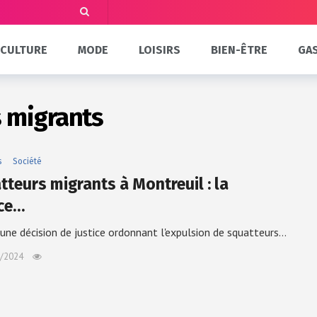
CULTURE
MODE
LOISIRS
BIEN-ÊTRE
GA
s migrants
s
Société
tteurs migrants à Montreuil : la
ice…
une décision de justice ordonnant l'expulsion de squatteurs…
/2024