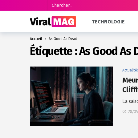
TECHNOLOGIE
Accueil
As Good As Dead
Étiquette :
As Good As 
Actualité
Meur
Clif
La sais
28/05