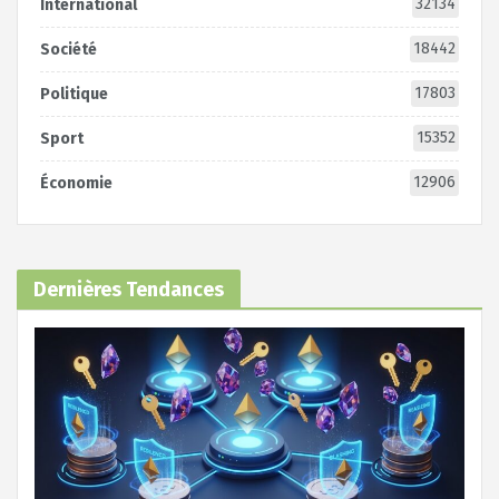
32134
International
18442
Société
17803
Politique
15352
Sport
12906
Économie
Dernières Tendances