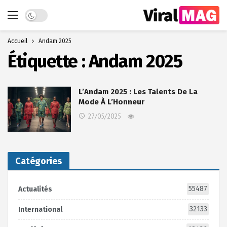
Dark mode
Accueil
Andam 2025
Étiquette :
Andam 2025
L’Andam 2025 : Les Talents De La
Mode À L’Honneur
27/05/2025
Catégories
55487
Actualités
32133
International