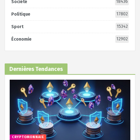
18436
Société
17802
Politique
15342
Sport
12902
Économie
Dernières Tendances
CRYPTOMONNAIE