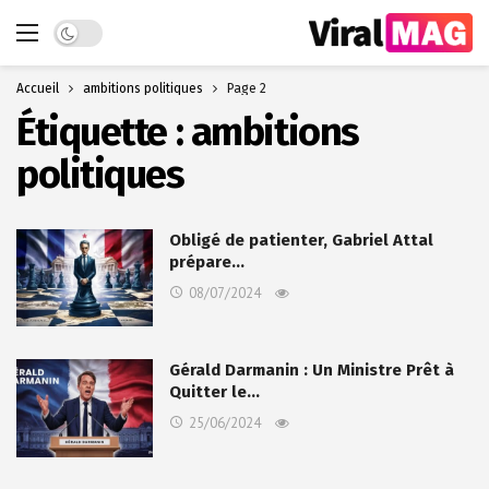
Dark mode
Accueil
ambitions politiques
Page 2
Étiquette :
ambitions
politiques
Obligé de patienter, Gabriel Attal
prépare…
08/07/2024
Gérald Darmanin : Un Ministre Prêt à
Quitter le…
25/06/2024