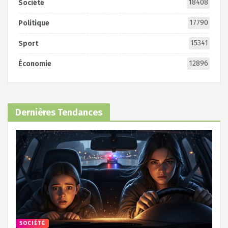
18408
Société
17790
Politique
15341
Sport
12896
Économie
Dernières Tendances
SOCIÉTÉ