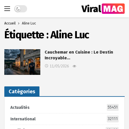
Dark mode
Accueil
Aline Luc
Étiquette :
Aline Luc
Cauchemar en Cuisine : Le Destin
Incroyable…
11/05/2026
Catégories
55451
Actualités
32111
International