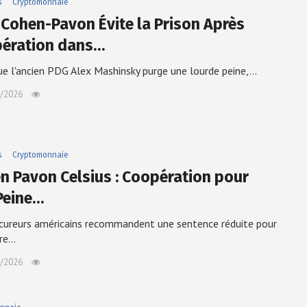
s
Cryptomonnaie
 Cohen-Pavon Évite la Prison Après
ération dans…
ue l'ancien PDG Alex Mashinsky purge une lourde peine,…
/2026
s
Cryptomonnaie
n Pavon Celsius : Coopération pour
Peine…
cureurs américains recommandent une sentence réduite pour
dre…
/2026