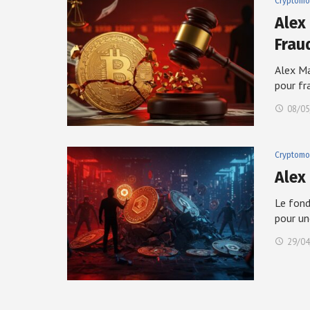
Cryptomo
Alex
Frau
Alex Ma
pour fr
08/05
Cryptomo
Alex
Le fond
pour u
29/04