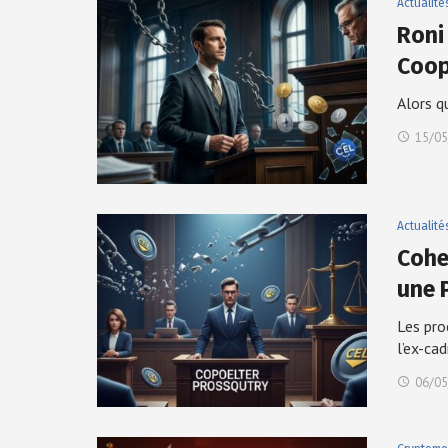
Actualité
Roni
Coop
Alors q
15/05
Actualité
Cohe
une 
Les pro
l’ex-ca
06/05