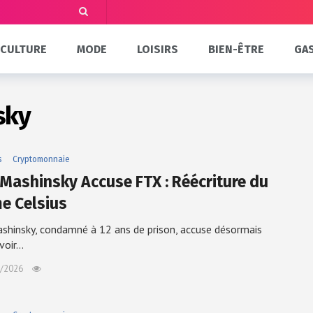
CULTURE
MODE
LOISIRS
BIEN-ÊTRE
GA
sky
s
Cryptomonnaie
 Mashinsky Accuse FTX : Réécriture du
e Celsius
shinsky, condamné à 12 ans de prison, accuse désormais
voir…
/2026