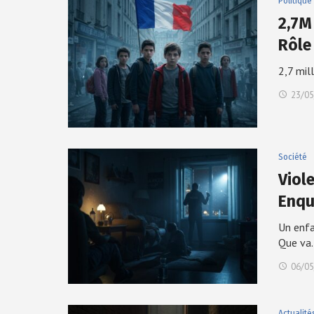
Politique
2,7M
Rôle
2,7 mil
23/05
Société
Viol
Enqu
Un enfa
Que va
06/05
Actualité