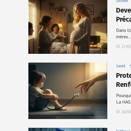
Société
Deve
Préc
Dans l’
mères.
27/05
Santé
Prote
Renf
Pourquo
La HA
26/05