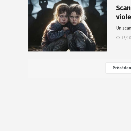
Scan
viol
Un scan
13/10
Précéden