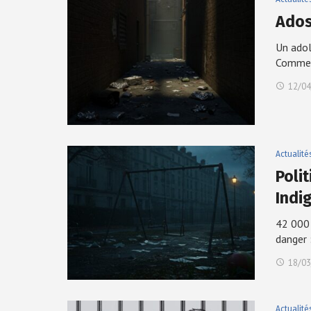
Ados 
Un adol
Commen
12/04
Actualité
Poli
Indi
42 000 
danger 
18/03
Actualité