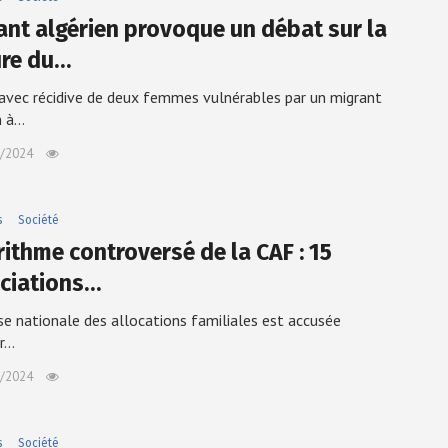
ant algérien provoque un débat sur la
ure du…
 avec récidive de deux femmes vulnérables par un migrant
n à…
/2024
s
Société
rithme controversé de la CAF : 15
ciations…
se nationale des allocations familiales est accusée
er…
/2024
s
Société