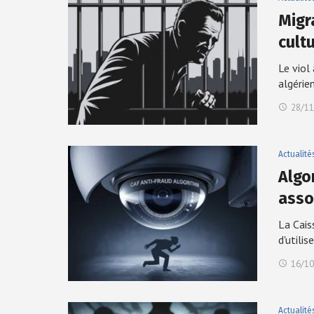
Migr
cult
Le viol
algérie
28/11
Actualité
Algo
asso
La Cais
d'utilis
16/10
Actualité