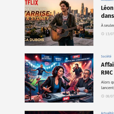
Léon 
dans
À seule
13/07
Société
Affa
RMC
Alors q
lancen
08/07
Actualité