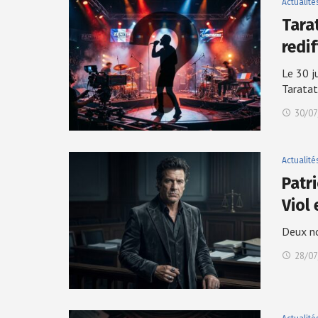
Actualité
Tara
redi
Le 30 j
Tarata
30/07
Actualité
Patr
Viol
Deux no
28/07