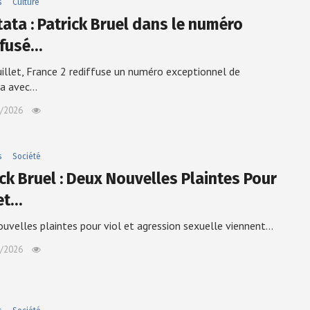
s
Culture
tata : Patrick Bruel dans le numéro
ffusé…
uillet, France 2 rediffuse un numéro exceptionnel de
ta avec…
/2026
s
Société
ick Bruel : Deux Nouvelles Plaintes Pour
 et…
uvelles plaintes pour viol et agression sexuelle viennent…
/2026