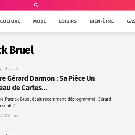
CULTURE
MODE
LOISIRS
BIEN-ÊTRE
GA
ck Bruel
s
Société
ire Gérard Darmon : Sa Pièce Un
eau de Cartes…
ue Patrick Bruel était récemment déprogrammé, Gérard
 subit à…
/2026