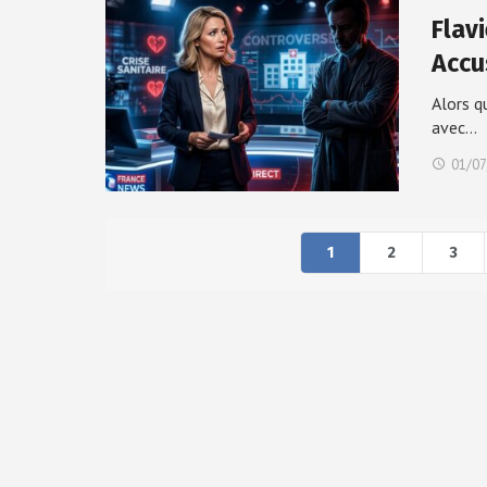
Flav
Accu
Alors q
avec…
01/07
1
2
3