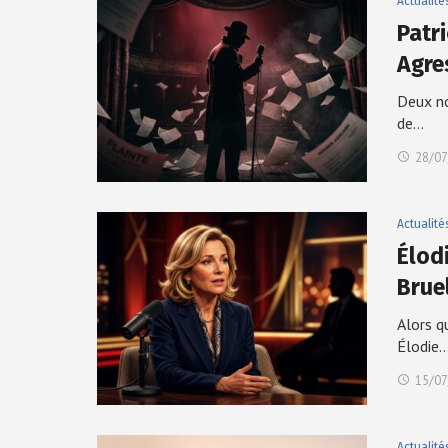
Actualité
Patri
Agre
Deux no
de…
28/07
Actualité
Élodi
Brue
Alors q
Élodie
15/07
Actualité