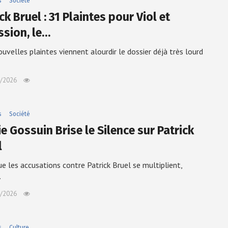
s
Société
ck Bruel : 31 Plaintes pour Viol et
ssion, le…
uvelles plaintes viennent alourdir le dossier déjà très lourd
/2026
s
Société
e Gossuin Brise le Silence sur Patrick
l
ue les accusations contre Patrick Bruel se multiplient,
…
/2026
s
Culture