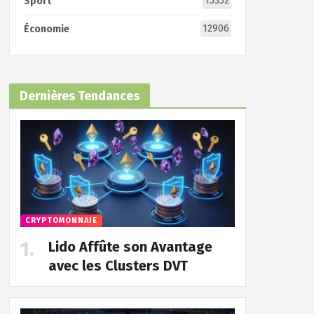
15352
Sport
12906
Économie
Dernières Tendances
CRYPTOMONNAIE
Lido Affûte son Avantage
avec les Clusters DVT