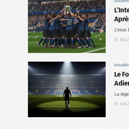
Actualité
L’Int
Apr
L'Inter
28/12
Actualité
Le Fo
Adie
La lége
16/12