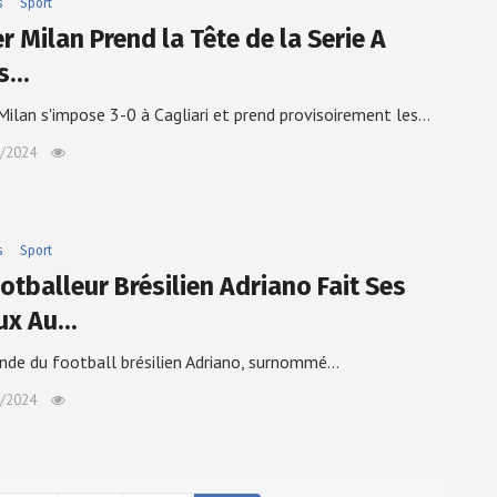
s
Sport
er Milan Prend la Tête de la Serie A
ès…
 Milan s'impose 3-0 à Cagliari et prend provisoirement les…
/2024
s
Sport
otballeur Brésilien Adriano Fait Ses
ux Au…
nde du football brésilien Adriano, surnommé…
/2024