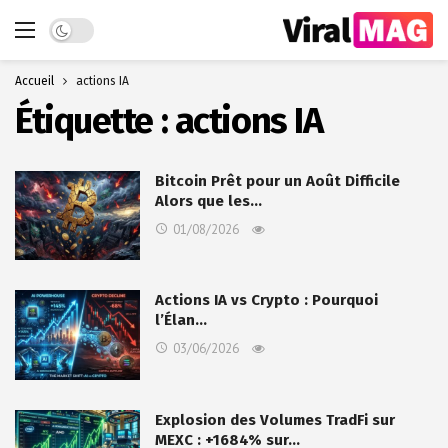
Dark mode
Accueil
actions IA
Étiquette :
actions IA
Bitcoin Prêt pour un Août Difficile
Alors que les…
01/08/2026
Actions IA vs Crypto : Pourquoi
l’Élan…
03/06/2026
Explosion des Volumes TradFi sur
MEXC : +1684% sur…