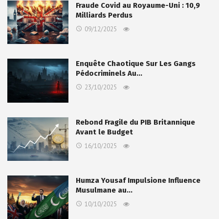
Fraude Covid au Royaume-Uni : 10,9
Milliards Perdus
09/12/2025
Enquête Chaotique Sur Les Gangs
Pédocriminels Au…
23/10/2025
Rebond Fragile du PIB Britannique
Avant le Budget
16/10/2025
Humza Yousaf Impulsione Influence
Musulmane au…
10/10/2025