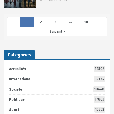
1
2
3
…
10
Suivant
Catégories
55502
Actualités
32134
International
18440
Société
17803
Politique
15352
Sport