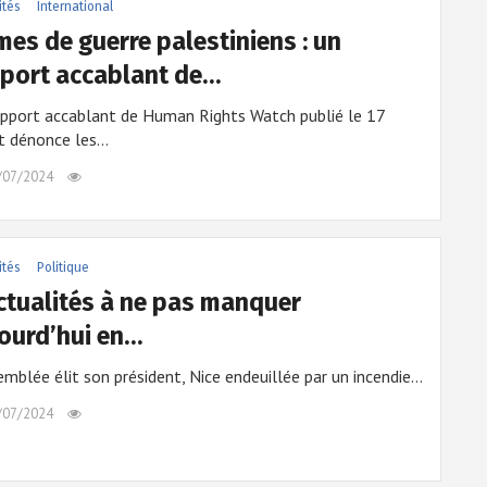
ités
International
mes de guerre palestiniens : un
port accablant de…
apport accablant de Human Rights Watch publié le 17
et dénonce les…
/07/2024
ités
Politique
ctualités à ne pas manquer
ourd’hui en…
emblée élit son président, Nice endeuillée par un incendie…
/07/2024