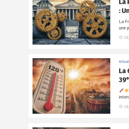
La 
: U
La Fr
une p
18
Actual
La 
39
inten
18