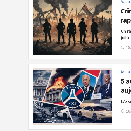
Actual
Cri
rap
Un r
juill
18
Actual
5 a
auj
L'Ass
18