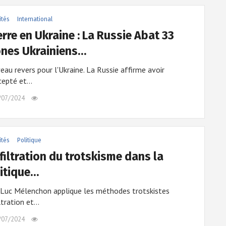
ités
International
rre en Ukraine : La Russie Abat 33
nes Ukrainiens…
au revers pour l'Ukraine. La Russie affirme avoir
rcepté et…
/07/2024
ités
Politique
nfiltration du trotskisme dans la
itique…
-Luc Mélenchon applique les méthodes trotskistes
iltration et…
/07/2024