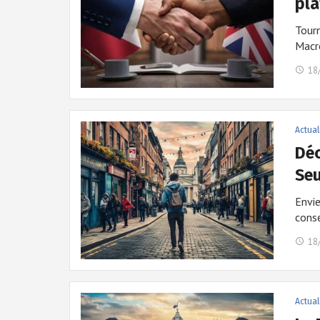
pla
Tourn
Macr
18
Actual
Déc
Seu
Envie
cons
18
Actual