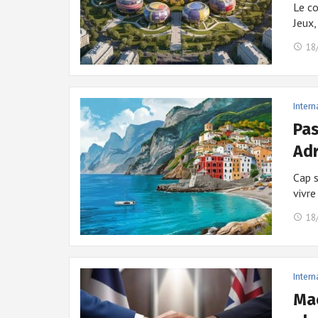
Le co
Jeux,
18
Intern
Pas
Ad
Cap s
vivre
18
Intern
Mac