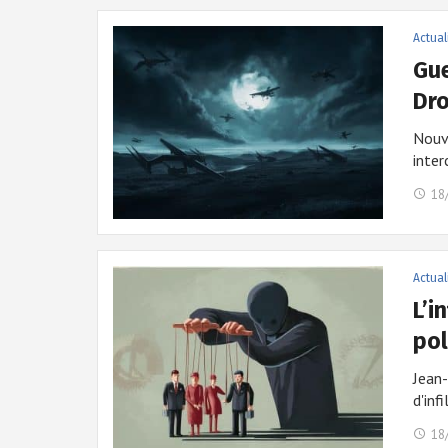
Actual
Gue
Dro
Nouve
inte
18
Actual
L’i
pol
Jean
d'inf
18